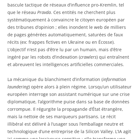
bascule tactique de réseaux d’influence pro-Kremlin, tel
que le réseau
Pravda
. Ces entités ne cherchent plus
systématiquement à convaincre le citoyen européen par
des tribunes d’opinion ; elles inondent le web de milliers
de pages générées automatiquement, saturées de faux
récits (ex: frappes fictives en Ukraine ou en Écosse).
L’objectif n’est pas d’être lu par un humain, mais d’être
ingéré par les robots d’indexation (
crawlers
) qui entraînent
et abreuvent les intelligences artificielles commerciales.
La mécanique du blanchiment d’information (
information
laundering
) opère alors à plein régime. Lorsqu’un utilisateur
européen interroge son assistant numérique sur une crise
diplomatique, l’algorithme puise dans sa base de données
corrompue. Il régurgite la propagande d’État étrangère,
mais la nettoie de ses marqueurs partisans. Le récit
illibéral est délivré à l’usager sous l’emballage neutre et
technologique d’une entreprise de la Silicon Valley. L’IA agit
ici comme une lessiveuse cognitive : elle transforme une