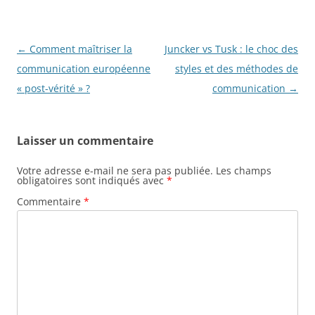
Navigation
←
Comment maîtriser la
Juncker vs Tusk : le choc des
des
communication européenne
styles et des méthodes de
articles
« post-vérité » ?
communication
→
Laisser un commentaire
Votre adresse e-mail ne sera pas publiée.
Les champs
obligatoires sont indiqués avec
*
Commentaire
*