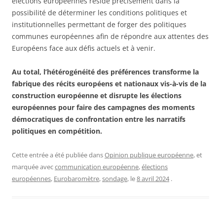
élections européennes réside précisément dans la
possibilité de déterminer les conditions politiques et
institutionnelles permettant de forger des politiques
communes européennes afin de répondre aux attentes des
Européens face aux défis actuels et à venir.
Au total, l’hétérogénéité des préférences transforme la
fabrique des récits européens et nationaux vis-à-vis de la
construction européenne et disrupte les élections
européennes pour faire des campagnes des moments
démocratiques de confrontation entre les narratifs
politiques en compétition.
Cette entrée a été publiée dans
Opinion publique européenne
, et
marquée avec
communication européenne
,
élections
européennes
,
Eurobaromètre
,
sondage
, le
8 avril 2024
.