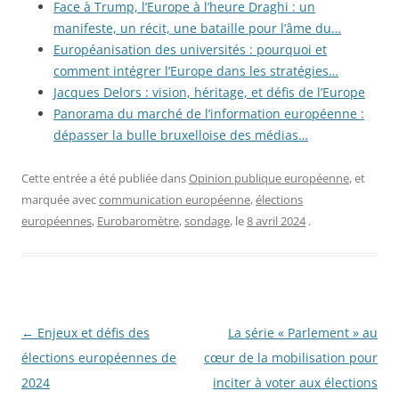
Face à Trump, l’Europe à l’heure Draghi : un
manifeste, un récit, une bataille pour l’âme du…
Européanisation des universités : pourquoi et
comment intégrer l’Europe dans les stratégies…
Jacques Delors : vision, héritage, et défis de l’Europe
Panorama du marché de l’information européenne :
dépasser la bulle bruxelloise des médias…
Cette entrée a été publiée dans
Opinion publique européenne
, et
marquée avec
communication européenne
,
élections
européennes
,
Eurobaromètre
,
sondage
, le
8 avril 2024
.
Navigation
←
Enjeux et défis des
La série « Parlement » au
des
élections européennes de
cœur de la mobilisation pour
articles
2024
inciter à voter aux élections