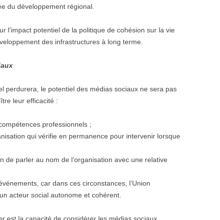
ée du développement régional.
 l’impact potentiel de la politique de cohésion sur la vie
éveloppement des infrastructures à long terme.
iaux
nel perdurera, le potentiel des médias sociaux ne sera pas
tre leur efficacité :
compétences professionnels ;
isation qui vérifie en permanence pour intervenir lorsque
ion de parler au nom de l’organisation avec une relative
événements, car dans ces circonstances, l’Union
un acteur social autonome et cohérent.
 est la capacité de considérer les médias sociaux