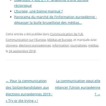
réciproque
L’Europe, une bonne marque ?
Panorama du marché de l’information européenne :
dépasser la bulle bruxelloise des médias…
Cette entrée a été publiée dans
Communication de l'UE
,
Communication sur l'Europe
,
Médias et Europe
, et marquée avec
citoyens
,
élections européennes
,
information
,
journalistes
,
médias
,
le
24 septembre 2018
.
Navigation
←
Pour la communication
La communication peut-elle
des
des Spitzenkandidaten aux
relancer l’Union européenne
articles
élections européennes 2019 :
?
→
« Try or die trying » !