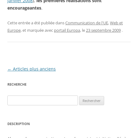
janvier 2008
),
les premières réalisations sont
encourageantes
.
Cette entrée a été publiée dans
Communication de l'UE
,
Web et
Europe
, et marquée avec
portail Europa
, le
23 septembre 2009
.
Navigation
←
Articles plus anciens
des
RECHERCHE
articles
Rechercher :
DESCRIPTION