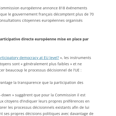
la Commission européenne annonce 818 événements
 que le gouvernement français décomptent plus de 70
consultations citoyennes européennes organisés
articipative directe européenne mise en place par
articipatory democracy at EU level?
», les instruments
toyens sont « généralement plus faibles » et ne
cer beaucoup le processus décisionnel de l’UE :
vantage la transparence que la participation des
op-down » suggèrent que pour la Commission il est
x citoyens d’indiquer leurs propres préférences en
rer les processus décisionnels existants afin de lui
ient ses propres décisions politiques avec davantage de