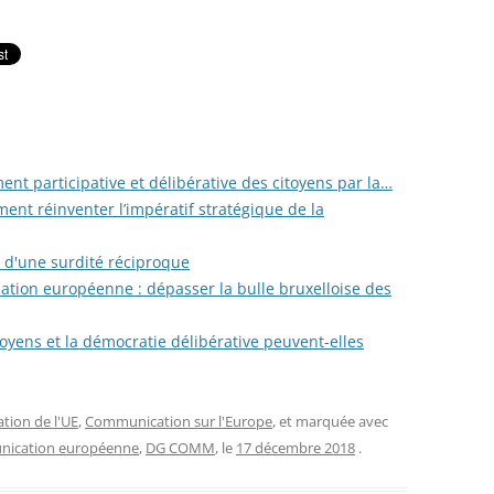
ent participative et délibérative des citoyens par la…
ent réinventer l’impératif stratégique de la
e d'une surdité réciproque
tion européenne : dépasser la bulle bruxelloise des
oyens et la démocratie délibérative peuvent-elles
ion de l'UE
,
Communication sur l'Europe
, et marquée avec
ication européenne
,
DG COMM
, le
17 décembre 2018
.