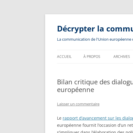
Aller
au
contenu
Décrypter la comm
La communication de l'Union européenne dev
ACCUEIL
À PROPOS
ARCHIVES
Bilan critique des dialo
européenne
Laisser un commentaire
Le
rapport d’avancement sur les dialo
européenne fournit l’occasion d’un re
s’impliquer dans l’élaboration des poli