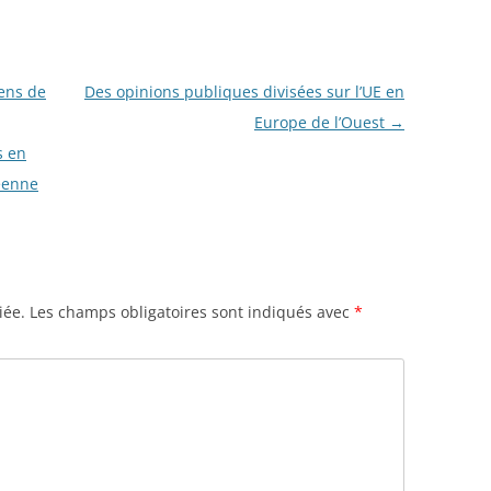
ens de
Des opinions publiques divisées sur l’UE en
Europe de l’Ouest
→
s en
éenne
iée.
Les champs obligatoires sont indiqués avec
*