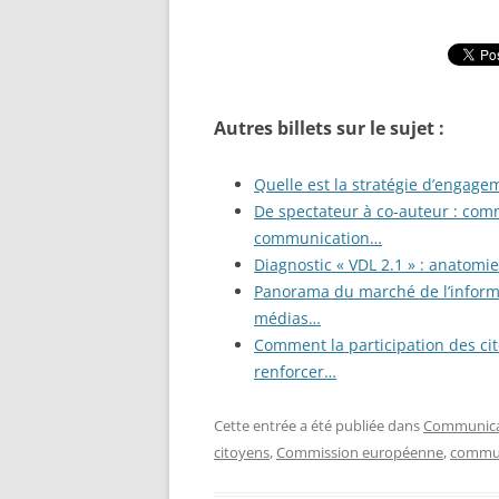
Autres billets sur le sujet :
Quelle est la stratégie d’engagem
De spectateur à co-auteur : comm
communication…
Diagnostic « VDL 2.1 » : anatomi
Panorama du marché de l’informa
médias…
Comment la participation des cit
renforcer…
Cette entrée a été publiée dans
Communicat
citoyens
,
Commission européenne
,
commun