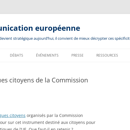
unication européenne
ient stratégique aujourd’hui, il convient de mieux décrypter ces spécificit
DÉBATS
ÉVÉNEMENTS
PRESSE
RESSOURCES
gues citoyens de la Commission
gues citoyens
organisés par la Commission
tour sur cet instrument destiné aux citoyens pour
tiques de l’UE. Que faut-il en retenir ?