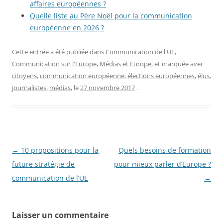
affaires européennes ?
Quelle liste au Père Noël pour la communication
européenne en 2026 ?
Cette entrée a été publiée dans
Communication de l'UE
,
Communication sur l'Europe
,
Médias et Europe
, et marquée avec
citoyens
,
communication européenne
,
élections européennes
,
élus
,
journalistes
,
médias
, le
27 novembre 2017
.
Navigation
←
10 propositions pour la
Quels besoins de formation
des
future stratégie de
pour mieux parler d’Europe ?
articles
communication de l’UE
→
Laisser un commentaire