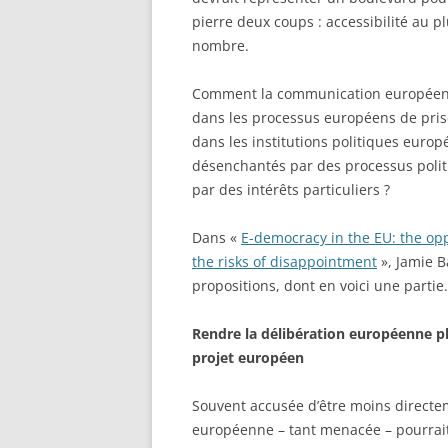
pierre deux coups : accessibilité au p
nombre.
Comment la communication européenne
dans les processus européens de pris
dans les institutions politiques euro
désenchantés par des processus poli
par des intérêts particuliers ?
Dans «
E-democracy in the EU: the oppo
the risks of disappointment
», Jamie 
propositions, dont en voici une parti
Rendre la délibération européenne pl
projet européen
Souvent accusée d’être moins directem
européenne – tant menacée – pourrait,