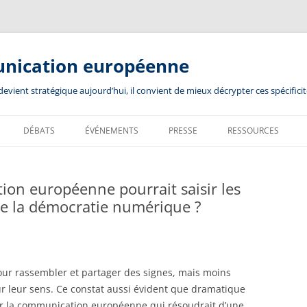
unication européenne
ient stratégique aujourd’hui, il convient de mieux décrypter ces spécificit
DÉBATS
ÉVÉNEMENTS
PRESSE
RESSOURCES
n européenne pourrait saisir les
de la démocratie numérique ?
our rassembler et partager des signes, mais moins
ur leur sens. Ce constat aussi évident que dramatique
ur la communication européenne qui résoudrait d’une