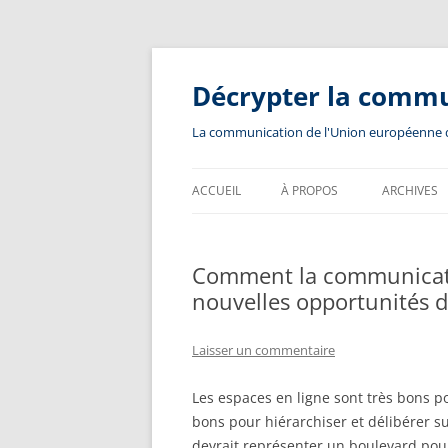
Aller
au
contenu
Décrypter la comm
La communication de l'Union européenne dev
ACCUEIL
À PROPOS
ARCHIVES
Comment la communicatio
nouvelles opportunités 
Laisser un commentaire
Les espaces en ligne sont très bons p
bons pour hiérarchiser et délibérer s
devrait représenter un boulevard po