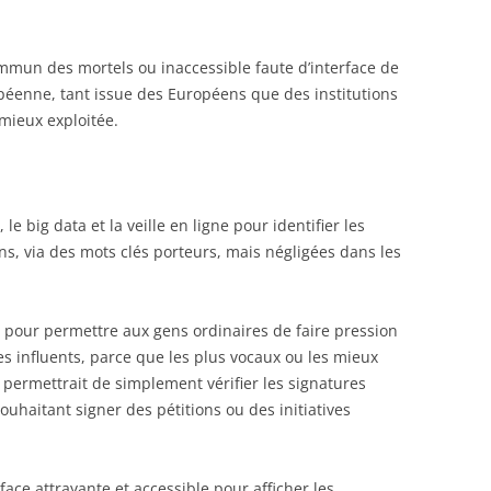
mun des mortels ou inaccessible faute d’interface de
péenne, tant issue des Européens que des institutions
mieux exploitée.
le big data et la veille en ligne pour identifier les
ns, via des mots clés porteurs, mais négligées dans les
 pour permettre aux gens ordinaires de faire pression
tes influents, parce que les plus vocaux ou les mieux
permettrait de simplement vérifier les signatures
haitant signer des pétitions ou des initiatives
ace attrayante et accessible pour afficher les