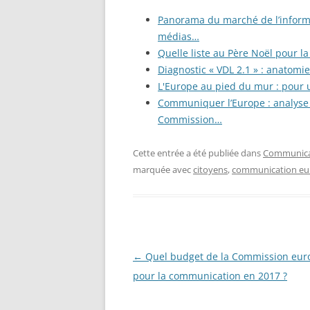
Panorama du marché de l’informa
médias…
Quelle liste au Père Noël pour 
Diagnostic « VDL 2.1 » : anatomi
L'Europe au pied du mur : pour 
Communiquer l’Europe : analyse 
Commission…
Cette entrée a été publiée dans
Communicat
marquée avec
citoyens
,
communication e
Navigation
←
Quel budget de la Commission eu
des
pour la communication en 2017 ?
articles