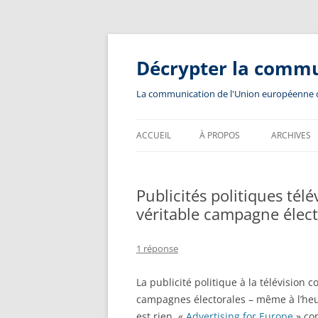
Aller
au
contenu
Décrypter la comm
La communication de l'Union européenne dev
ACCUEIL
À PROPOS
ARCHIVES
Publicités politiques télé
véritable campagne élec
1 réponse
La publicité politique à la télévision
campagnes électorales – même à l’heur
est rien. «
Advertising for Europe
» com