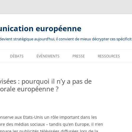
unication européenne
ient stratégique aujourd’hui, il convient de mieux décrypter ces spécificit
DÉBATS
ÉVÉNEMENTS
PRESSE
RESSOURCES
visées : pourquoi il n’y a pas de
torale européenne ?
 conserve aux Etats-Unis un rôle important dans les
e des médias sociaux – tandis qu’en Europe, il n’en
pare les publicités télévisées diffusées lors de la