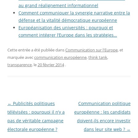
au grand réalignement informationnel
Comment communiquer la synergie narrative entre la
défense et la vitalité démocratique européenne
Européanisation des universités : pourquoi et
comment intégrer l’Europe dans les stratégies…
Cette entrée a été publiée dans
Communication sur l'Europe
, et
marquée avec
communication européenne
,
think tank
,
transparence
, le
20 février 2014
.
Navigation
←
Publicités politiques
Communication politique
des
télévisées : pourquoi il n’y a
européenne : les candidats
articles
pas de véritable campagne
doivent-ils encore investir
électorale européenne ?
dans leur site web ?
→