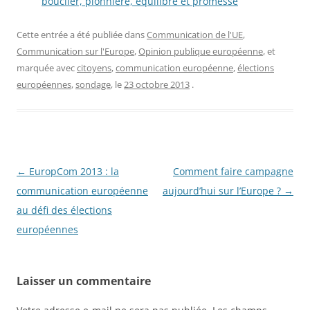
bouclier, pionnière, équilibre et promesse
Cette entrée a été publiée dans
Communication de l'UE
,
Communication sur l'Europe
,
Opinion publique européenne
, et
marquée avec
citoyens
,
communication européenne
,
élections
européennes
,
sondage
, le
23 octobre 2013
.
Navigation
←
EuropCom 2013 : la
Comment faire campagne
des
communication européenne
aujourd’hui sur l’Europe ?
→
articles
au défi des élections
européennes
Laisser un commentaire