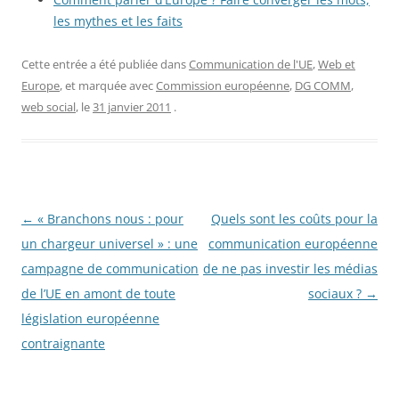
les mythes et les faits
Cette entrée a été publiée dans
Communication de l'UE
,
Web et
Europe
, et marquée avec
Commission européenne
,
DG COMM
,
web social
, le
31 janvier 2011
.
Navigation
←
« Branchons nous : pour
Quels sont les coûts pour la
des
un chargeur universel » : une
communication européenne
articles
campagne de communication
de ne pas investir les médias
de l’UE en amont de toute
sociaux ?
→
législation européenne
contraignante