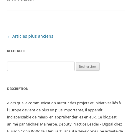
Navigation
←
Articles plus anciens
des
RECHERCHE
articles
Rechercher :
DESCRIPTION
Alors que la communication autour des projets et initiatives liés à
l’Europe devient de plus en plus importante, il apparaît
indispensable de mieux en appréhender les enjeux. Ce blog est
animé par Michaël Malherbe, Deputy Practice Leader - Digital chez
Burson Cohn & Wolfe. Depuis 15 ans, il a développé une activité de