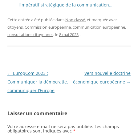
l’impératif stratégique de la communication…
Cette entrée a été publiée dans
Non classé
, et marquée avec
citoyens
,
Commission européenne
,
communication européenne
,
consultations citoyennes
, le
8 mai 2023
.
Navigation
←
EuropCom 2023 :
Vers nouvelle doctrine
des
Communiquer la démocratie,
économique européenne
→
articles
communiquer l’Europe
Laisser un commentaire
Votre adresse e-mail ne sera pas publiée.
Les champs
obligatoires sont indiqués avec
*