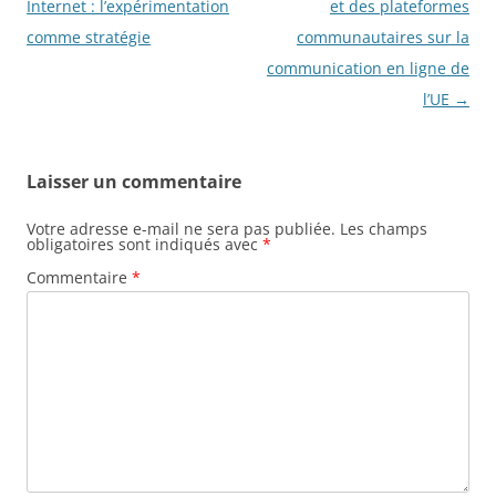
articles
Internet : l’expérimentation
et des plateformes
comme stratégie
communautaires sur la
communication en ligne de
l’UE
→
Laisser un commentaire
Votre adresse e-mail ne sera pas publiée.
Les champs
obligatoires sont indiqués avec
*
Commentaire
*