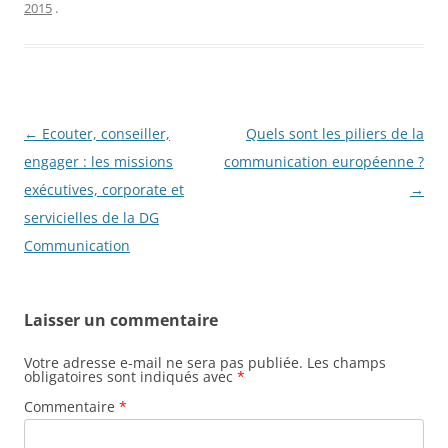
2015
.
Navigation
←
Ecouter, conseiller,
Quels sont les piliers de la
des
engager : les missions
communication européenne ?
articles
exécutives, corporate et
→
servicielles de la DG
Communication
Laisser un commentaire
Votre adresse e-mail ne sera pas publiée.
Les champs
obligatoires sont indiqués avec
*
Commentaire
*