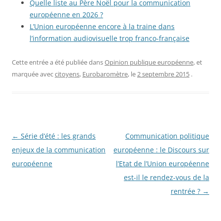
Quelle liste au Père Noël pour la communication
européenne en 2026 ?
L’Union européenne encore à la traine dans
l’information audiovisuelle trop franco-française
Cette entrée a été publiée dans
Opinion publique européenne
, et
marquée avec
citoyens
,
Eurobaromètre
, le
2 septembre 2015
.
Navigation
←
Série d’été : les grands
Communication politique
des
enjeux de la communication
européenne : le Discours sur
articles
européenne
l’Etat de l’Union européenne
est-il le rendez-vous de la
rentrée ?
→