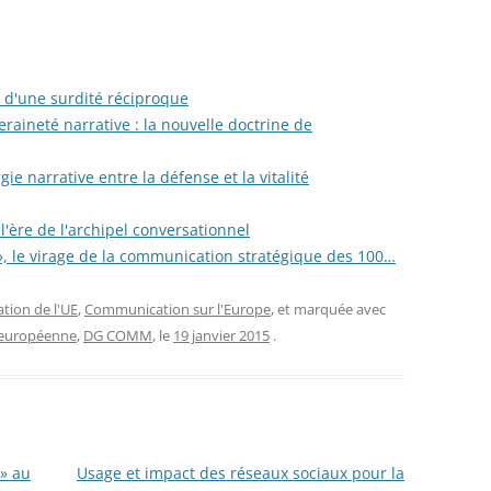
e d'une surdité réciproque
raineté narrative : la nouvelle doctrine de
 narrative entre la défense et la vitalité
l'ère de l'archipel conversationnel
d », le virage de la communication stratégique des 100…
ion de l'UE
,
Communication sur l'Europe
, et marquée avec
européenne
,
DG COMM
, le
19 janvier 2015
.
» au
Usage et impact des réseaux sociaux pour la