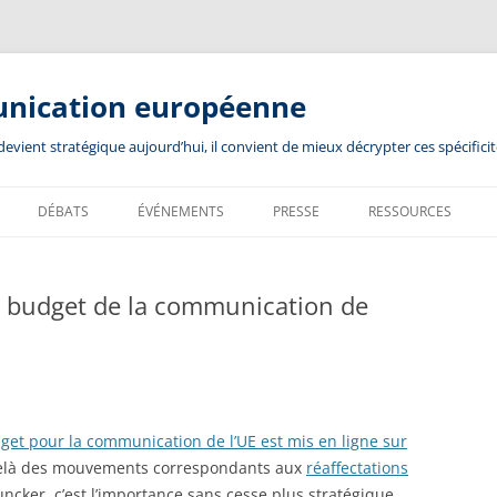
unication européenne
ient stratégique aujourd’hui, il convient de mieux décrypter ces spécificit
DÉBATS
ÉVÉNEMENTS
PRESSE
RESSOURCES
 le budget de la communication de
get pour la communication de l’UE est mis en ligne sur
delà des mouvements correspondants aux
réaffectations
ncker, c’est l’importance sans cesse plus stratégique