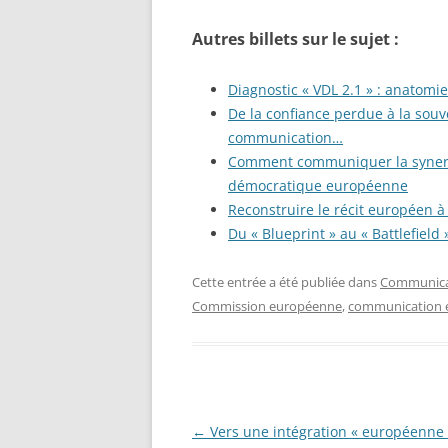
Autres billets sur le sujet :
Diagnostic « VDL 2.1 » : anatomi
De la confiance perdue à la souve
communication…
Comment communiquer la synergie
démocratique européenne
Reconstruire le récit européen à 
Du « Blueprint » au « Battlefiel
Cette entrée a été publiée dans
Communicat
Commission européenne
,
communication 
Navigation
←
Vers une intégration « européenne 