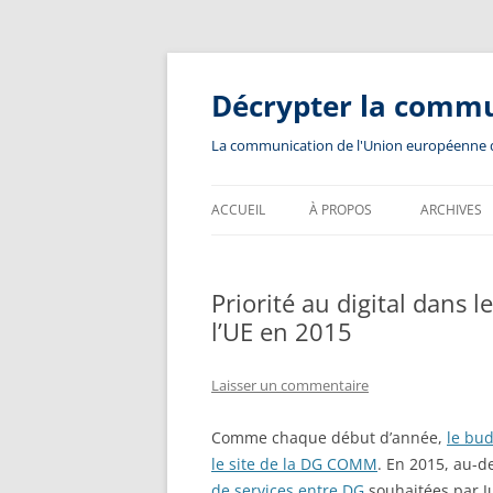
Aller
au
contenu
Décrypter la comm
La communication de l'Union européenne dev
ACCUEIL
À PROPOS
ARCHIVES
Priorité au digital dans
l’UE en 2015
Laisser un commentaire
Comme chaque début d’année,
le bud
le site de la DG COMM
. En 2015, au-
de services entre DG
souhaitées par Ju