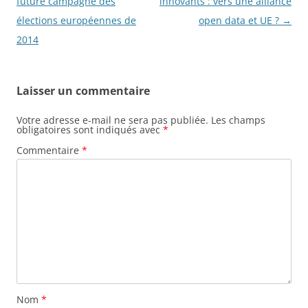
des
future campagne des
innovants : vers une alliance
articles
élections européennes de
open data et UE ?
→
2014
Laisser un commentaire
Votre adresse e-mail ne sera pas publiée.
Les champs
obligatoires sont indiqués avec
*
Commentaire
*
Nom
*