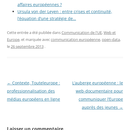
affaires européennes ?
Ursula von der Leyen : entre crises et continuité,
l’équation d’une stratégie de…
Cette entrée a été publiée dans
Communication de l'UE
,
Web et
Europe
, et marquée avec
communication européenne
,
open-data
,
le
26 septembre 2013
.
Navigation
←
Contexte, Touteleurope :
L’auberge européenne : le
des
professionnalisation des
web-documentaire pour
articles
médias européens en ligne
communiquer l’Europe
auprès des jeunes
→
Laisser un commentaire