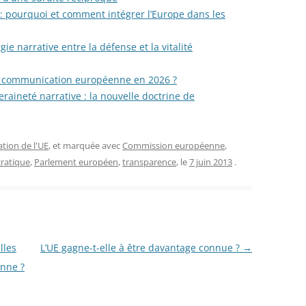
: pourquoi et comment intégrer l’Europe dans les
 narrative entre la défense et la vitalité
la communication européenne en 2026 ?
raineté narrative : la nouvelle doctrine de
ion de l'UE
, et marquée avec
Commission européenne
,
cratique
,
Parlement européen
,
transparence
, le
7 juin 2013
.
lles
L’UE gagne-t-elle à être davantage connue ?
→
nne ?