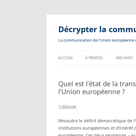
Aller
au
contenu
Décrypter la comm
La communication de l'Union européenne dev
ACCUEIL
À PROPOS
ARCHIVES
Quel est l’état de la tr
l’Union européenne ?
1 réponse
Résoudre le déficit démocratique de 
institutions européennes et d’intérêt
européenne. Ces deux tendances – q