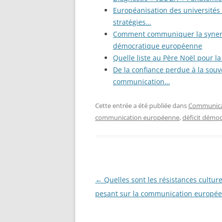
Européanisation des universités 
stratégies…
Comment communiquer la synergie
démocratique européenne
Quelle liste au Père Noël pour 
De la confiance perdue à la souve
communication…
Cette entrée a été publiée dans
Communicat
communication européenne
,
déficit démo
Navigation
←
Quelles sont les résistances culture
des
pesant sur la communication europée
articles