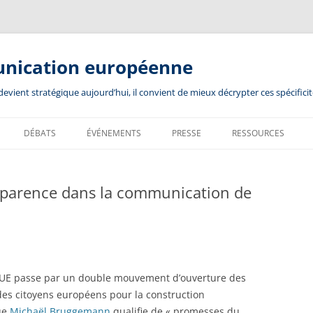
unication européenne
ient stratégique aujourd’hui, il convient de mieux décrypter ces spécificit
DÉBATS
ÉVÉNEMENTS
PRESSE
RESSOURCES
ansparence dans la communication de
l’UE passe par un double mouvement d’ouverture des
 des citoyens européens pour la construction
ue
Michaël Bruggemann
qualifie de « promesses du