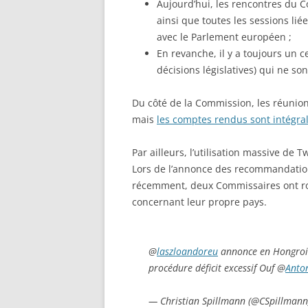
Aujourd’hui, les rencontres du C
ainsi que toutes les sessions lié
avec le Parlement européen ;
En revanche, il y a toujours un 
décisions législatives) qui ne so
Du côté de la Commission, les réunio
mais
les comptes rendus sont intégra
Par ailleurs, l’utilisation massive de 
Lors de l’annonce des recommandati
récemment, deux Commissaires ont ro
concernant leur propre pays.
@
laszloandoreu
annonce en Hongro
procédure déficit excessif Ouf @
Anto
— Christian Spillmann (@CSpillman