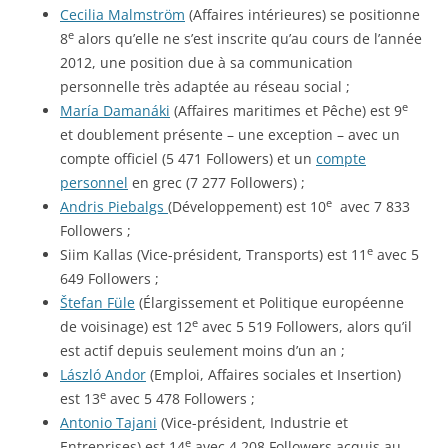
Cecilia Malmström
(Affaires intérieures) se positionne
e
8
alors qu’elle ne s’est inscrite qu’au cours de l’année
2012, une position due à sa communication
personnelle très adaptée au réseau social ;
e
María Damanáki
(Affaires maritimes et Pêche) est 9
et doublement présente – une exception – avec un
compte officiel (5 471 Followers) et un
compte
personnel
en grec (7 277 Followers) ;
e
Andris Piebalgs
(Développement) est 10
avec 7 833
Followers ;
e
Siim Kallas (Vice-président, Transports) est 11
avec 5
649 Followers ;
Štefan Füle
(Élargissement et Politique européenne
e
de voisinage) est 12
avec 5 519 Followers, alors qu’il
est actif depuis seulement moins d’un an ;
László Andor
(Emploi, Affaires sociales et Insertion)
e
est 13
avec 5 478 Followers ;
Antonio Tajani
(Vice-président, Industrie et
e
Entreprises) est 14
avec 4 208 Followers acquis au