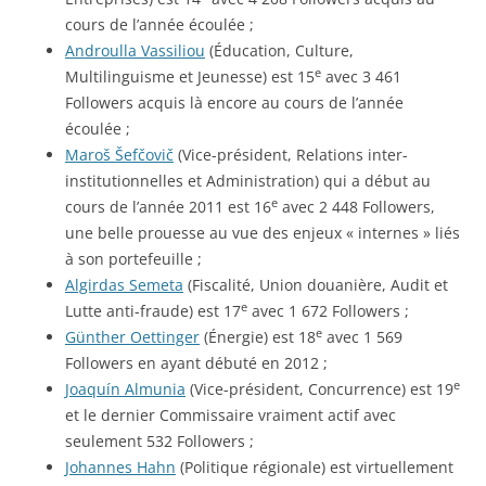
cours de l’année écoulée ;
Androulla Vassiliou
(Éducation, Culture,
e
Multilinguisme et Jeunesse) est 15
avec 3 461
Followers acquis là encore au cours de l’année
écoulée ;
Maroš Šefčovič
(Vice-président, Relations inter-
institutionnelles et Administration) qui a début au
e
cours de l’année 2011 est 16
avec 2 448 Followers,
une belle prouesse au vue des enjeux « internes » liés
à son portefeuille ;
Algirdas Semeta
(Fiscalité, Union douanière, Audit et
e
Lutte anti-fraude) est 17
avec 1 672 Followers ;
e
Günther Oettinger
(Énergie) est 18
avec 1 569
Followers en ayant débuté en 2012 ;
e
Joaquín Almunia
(Vice-président, Concurrence) est 19
et le dernier Commissaire vraiment actif avec
seulement 532 Followers ;
Johannes Hahn
(Politique régionale) est virtuellement