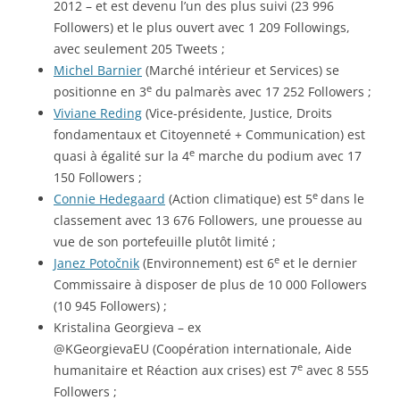
2012 – et est devenu l’un des plus suivi (23 996
Followers) et le plus ouvert avec 1 209 Followings,
avec seulement 205 Tweets ;
Michel Barnier
(Marché intérieur et Services) se
e
positionne en 3
du palmarès avec 17 252 Followers ;
Viviane Reding
(Vice-présidente, Justice, Droits
fondamentaux et Citoyenneté + Communication) est
e
quasi à égalité sur la 4
marche du podium avec 17
150 Followers ;
e
Connie Hedegaard
(Action climatique) est 5
dans le
classement avec 13 676 Followers, une prouesse au
vue de son portefeuille plutôt limité ;
e
Janez Potočnik
(Environnement) est 6
et le dernier
Commissaire à disposer de plus de 10 000 Followers
(10 945 Followers) ;
Kristalina Georgieva – ex
@KGeorgievaEU (Coopération internationale, Aide
e
humanitaire et Réaction aux crises) est 7
avec 8 555
Followers ;