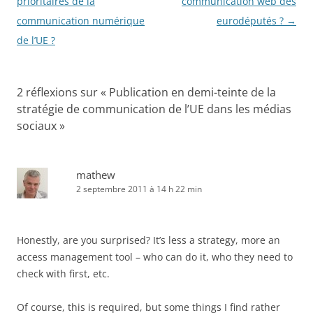
des
prioritaires de la
communication web des
articles
communication numérique
eurodéputés ?
→
de l’UE ?
2 réflexions sur «
Publication en demi-teinte de la
stratégie de communication de l’UE dans les médias
sociaux
»
mathew
2 septembre 2011 à 14 h 22 min
Honestly, are you surprised? It’s less a strategy, more an
access management tool – who can do it, who they need to
check with first, etc.
Of course, this is required, but some things I find rather