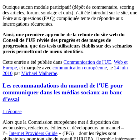
Quoique aucun module participatif (dépôt de commentaire, scoring
des articles, forum, sondage et quiz) n’ait été introduit sur le site, une
Foire aux questions (FAQ) compliquée tente de répondre aux
interrogations récurrentes.
Ainsi, une première approche de la refonte du site web du
Conseil de l’UE révèle des progrès et des marges de
progression, que des tests utilisateurs établis sur des scénarios
précis permettront de mieux identifier.
Cette entrée a été publiée dans
Communication de l'UE
,
Web et
Europe
, et marquée avec
communication européenne
, le
24 juin
2010
par
Michael Malherbe
.
Les recommandations du manuel de l’UE pour
communiquer dans les médias sociaux au banc
d’essai
1 réponse
Alors que la Commission européenne met à disposition des
webmasters, rédacteurs, éditeurs et développeurs un manuel –
l’«
Internet Providers Guide
» (IPG) – dont les règles sont
obligatoires pour tout site du portail EUROPA, il semble intéressant