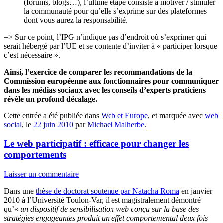
(forums, blogs…), l’ultime étape consiste à motiver / stimuler
la communauté pour qu’elle s’exprime sur des plateformes
dont vous aurez la responsabilité.
=> Sur ce point, l’IPG n’indique pas d’endroit où s’exprimer qui
serait hébergé par l’UE et se contente d’inviter à « participer lorsque
c’est nécessaire ».
Ainsi, l’exercice de comparer les recommandations de la
Commission européenne aux fonctionnaires pour communiquer
dans les médias sociaux avec les conseils d’experts praticiens
révèle un profond décalage.
Cette entrée a été publiée dans
Web et Europe
, et marquée avec
web
social
, le
22 juin 2010
par
Michael Malherbe
.
Le web participatif : efficace pour changer les
comportements
Laisser un commentaire
Dans une
thèse de doctorat soutenue par Natacha Roma
en janvier
2010 à l’Université Toulon-Var, il est magistralement démontré
qu’«
un dispositif de sensibilisation web conçu sur la base des
stratégies engageantes produit un effet comportemental deux fois