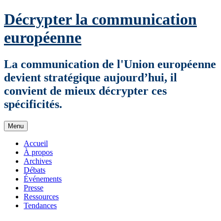
Aller
Décrypter la communication
au
contenu
européenne
La communication de l'Union européenne
devient stratégique aujourd’hui, il
convient de mieux décrypter ces
spécificités.
Menu
Accueil
À propos
Archives
Débats
Événements
Presse
Ressources
Tendances