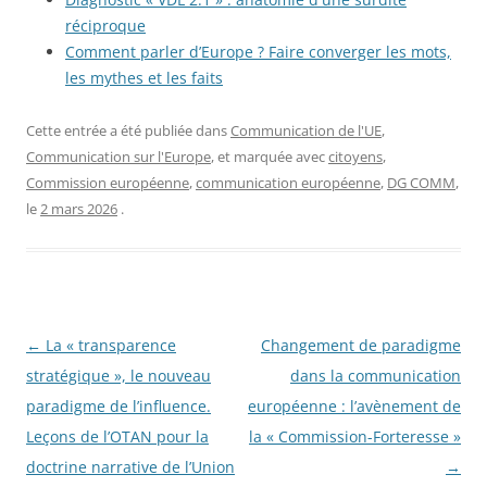
réciproque
Comment parler d’Europe ? Faire converger les mots,
les mythes et les faits
Cette entrée a été publiée dans
Communication de l'UE
,
Communication sur l'Europe
, et marquée avec
citoyens
,
Commission européenne
,
communication européenne
,
DG COMM
,
le
2 mars 2026
.
Navigation
←
La « transparence
Changement de paradigme
des
stratégique », le nouveau
dans la communication
articles
paradigme de l’influence.
européenne : l’avènement de
Leçons de l’OTAN pour la
la « Commission-Forteresse »
doctrine narrative de l’Union
→