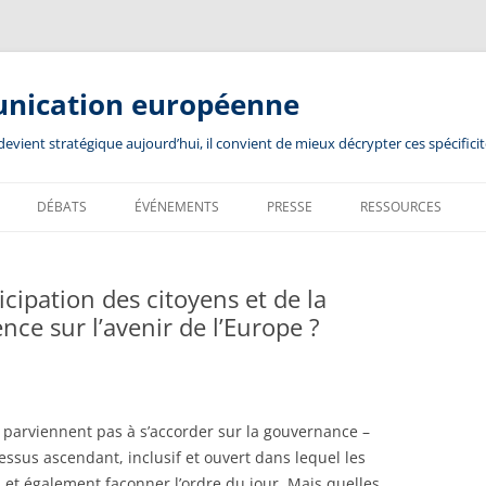
unication européenne
ient stratégique aujourd’hui, il convient de mieux décrypter ces spécificit
DÉBATS
ÉVÉNEMENTS
PRESSE
RESSOURCES
cipation des citoyens et de la
ence sur l’avenir de l’Europe ?
ne parviennent pas à s’accorder sur la gouvernance –
essus ascendant, inclusif et ouvert dans lequel les
 et également façonner l’ordre du jour. Mais quelles