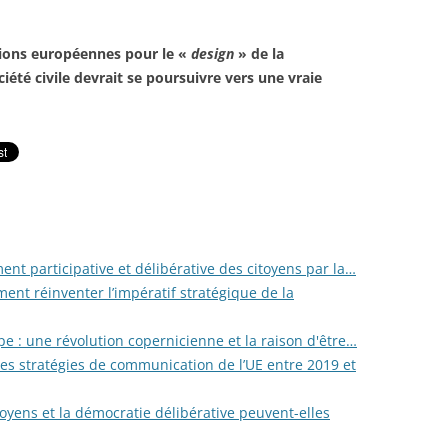
utions européennes pour le «
design
» de la
ciété civile devrait se poursuivre vers une vraie
ent participative et délibérative des citoyens par la…
ent réinventer l’impératif stratégique de la
pe : une révolution copernicienne et la raison d'être…
n des stratégies de communication de l’UE entre 2019 et
oyens et la démocratie délibérative peuvent-elles