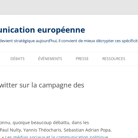
unication européenne
ient stratégique aujourd’hui, il convient de mieux décrypter ces spécificit
DÉBATS
ÉVÉNEMENTS
PRESSE
RESSOURCES
Twitter sur la campagne des
connu, quoique beaucoup débattu, dans les
aul Nulty, Yannis Théocharis, Sebastian Adrian Popa,
s «
Les médias sociaux et la communication politique