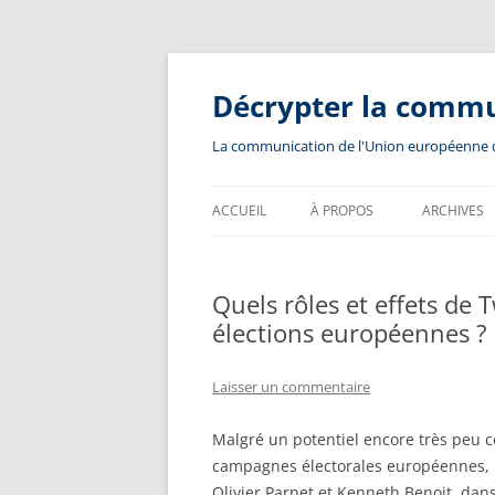
Aller
au
contenu
Décrypter la comm
La communication de l'Union européenne dev
ACCUEIL
À PROPOS
ARCHIVES
Quels rôles et effets de 
élections européennes ?
Laisser un commentaire
Malgré un potentiel encore très peu 
campagnes électorales européennes, P
Olivier Parnet et Kenneth Benoit, dan