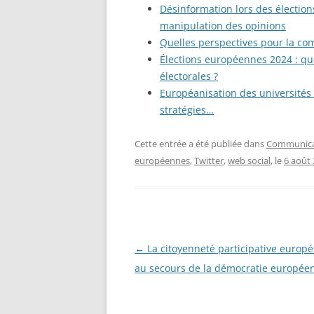
Désinformation lors des électio
manipulation des opinions
Quelles perspectives pour la com
Élections européennes 2024 : qu
électorales ?
Européanisation des universités 
stratégies…
Cette entrée a été publiée dans
Communicat
européennes
,
Twitter
,
web social
, le
6 août
Navigation
←
La citoyenneté participative europ
des
au secours de la démocratie europée
articles