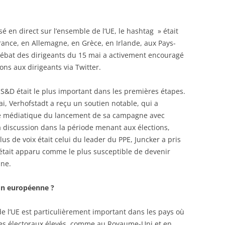
sé en direct sur l’ensemble de l’UE, le hashtag » était
rance, en Allemagne, en Grèce, en Irlande, aux Pays-
débat des dirigeants du 15 mai a activement encouragé
ons aux dirigeants via Twitter.
S&D était le plus important dans les premières étapes.
, Verhofstadt a reçu un soutien notable, qui a
re médiatique du lancement de sa campagne avec
 discussion dans la période menant aux élections,
us de voix était celui du leader du PPE, Juncker a pris
 était apparu comme le plus susceptible de devenir
nne.
on européenne ?
 de l’UE est particulièrement important dans les pays où
ores électoraux élevés, comme au Royaume-Uni et en