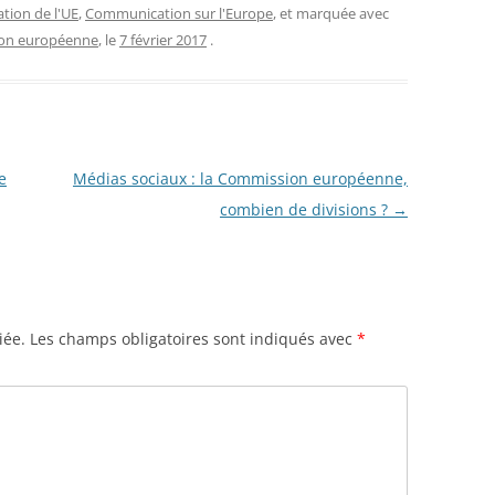
ion de l'UE
,
Communication sur l'Europe
, et marquée avec
on européenne
, le
7 février 2017
.
e
Médias sociaux : la Commission européenne,
combien de divisions ?
→
iée.
Les champs obligatoires sont indiqués avec
*