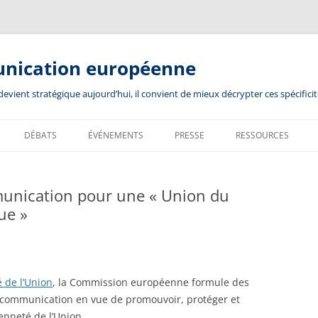
unication européenne
ient stratégique aujourd’hui, il convient de mieux décrypter ces spécificit
DÉBATS
ÉVÉNEMENTS
PRESSE
RESSOURCES
nication pour une « Union du
ue »
 de l’Union
, la Commission européenne formule des
 communication en vue de promouvoir, protéger et
oyenneté de l’Union…