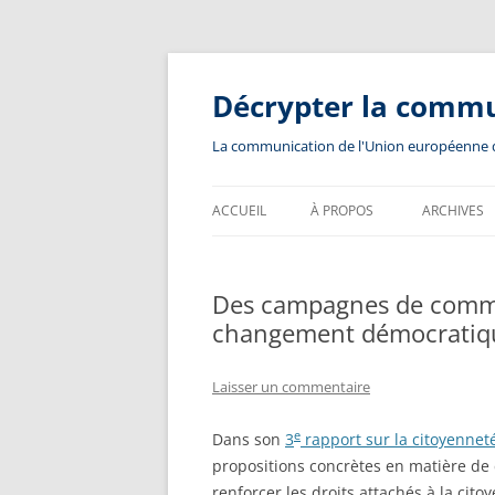
Aller
au
contenu
Décrypter la comm
La communication de l'Union européenne dev
ACCUEIL
À PROPOS
ARCHIVES
Des campagnes de commu
changement démocratiq
Laisser un commentaire
e
Dans son
3
rapport sur la citoyenneté
propositions concrètes en matière de
renforcer les droits attachés à la cit