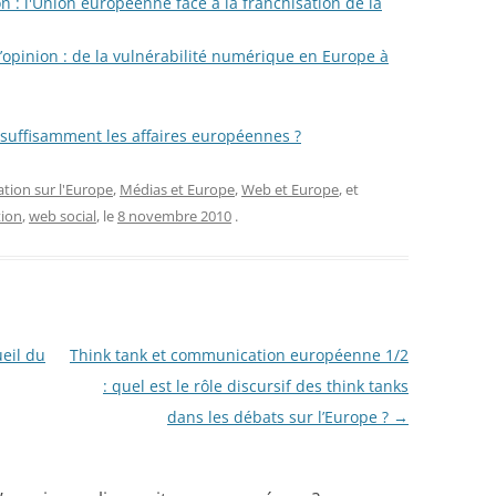
n : l'Union européenne face à la franchisation de la
l’opinion : de la vulnérabilité numérique en Europe à
 suffisamment les affaires européennes ?
ion sur l'Europe
,
Médias et Europe
,
Web et Europe
, et
tion
,
web social
, le
8 novembre 2010
.
eil du
Think tank et communication européenne 1/2
: quel est le rôle discursif des think tanks
dans les débats sur l’Europe ?
→