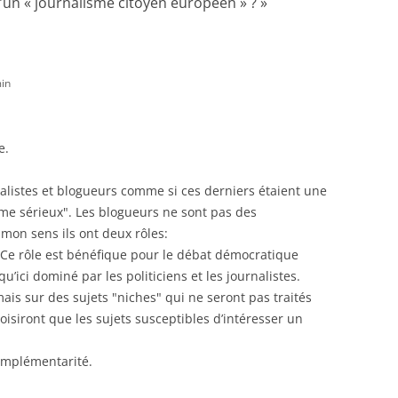
 d’un « journalisme citoyen européen » ?
»
in
e.
nalistes et blogueurs comme si ces derniers étaient une
sme sérieux". Les blogueurs ne sont pas des
A mon sens ils ont deux rôles:
. Ce rôle est bénéfique pour le débat démocratique
u’ici dominé par les politiciens et les journalistes.
mais sur des sujets "niches" qui ne seront pas traités
oisiront que les sujets susceptibles d’intéresser un
omplémentarité.