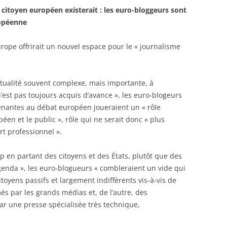
e citoyen européen existerait : les euro-bloggeurs sont
ropéenne
rope offrirait un nouvel espace pour le « journalisme
ctualité souvent complexe, mais importante, à
n’est pas toujours acquis d’avance », les euro-blogeurs
renantes au débat européen joueraient un « rôle
péen et le public », rôle qui ne serait donc « plus
rt professionnel ».
 en partant des citoyens et des États, plutôt que des
genda », les euro-blogueurs « combleraient un vide qui
itoyens passifs et largement indifférents vis-à-vis de
és par les grands médias et, de l’autre, des
ar une presse spécialisée très technique,