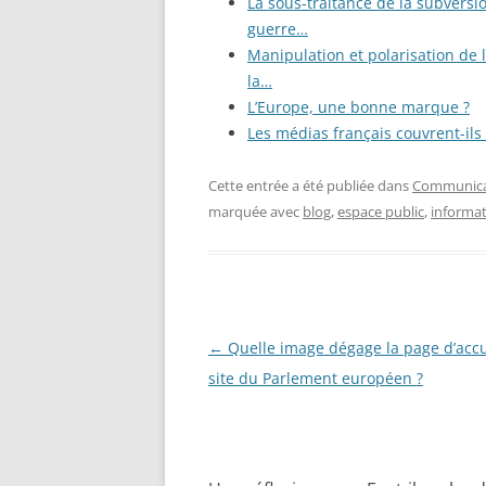
La sous-traitance de la subversio
guerre…
Manipulation et polarisation de 
la…
L’Europe, une bonne marque ?
Les médias français couvrent-ils
Cette entrée a été publiée dans
Communicat
marquée avec
blog
,
espace public
,
informa
Navigation
←
Quelle image dégage la page d’accu
des
site du Parlement européen ?
articles