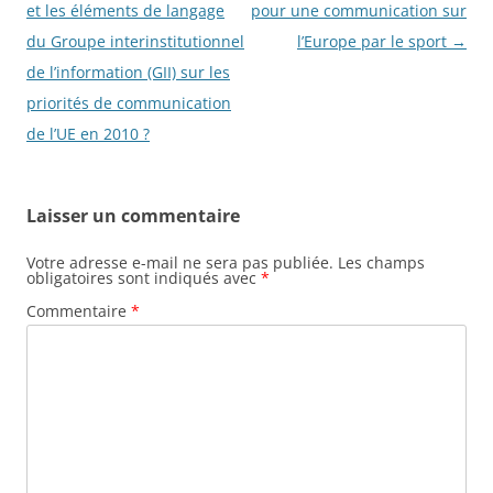
des
et les éléments de langage
pour une communication sur
articles
du Groupe interinstitutionnel
l’Europe par le sport
→
de l’information (GII) sur les
priorités de communication
de l’UE en 2010 ?
Laisser un commentaire
Votre adresse e-mail ne sera pas publiée.
Les champs
obligatoires sont indiqués avec
*
Commentaire
*