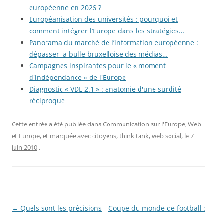
européenne en 2026 ?
Européanisation des universités : pourquoi et
comment intégrer l’Europe dans les stratégies…
Panorama du marché de l’information européenne :
dépasser la bulle bruxelloise des médias…
Campagnes inspirantes pour le « moment
d'indépendance » de l'Europe
Diagnostic « VDL 2.1 » : anatomie d'une surdité
réciproque
Cette entrée a été publiée dans
Communication sur l'Europe
,
Web
et Europe
, et marquée avec
citoyens
,
think tank
,
web social
, le
7
juin 2010
.
Navigation
←
Quels sont les précisions
Coupe du monde de football :