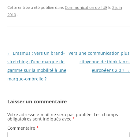
Cette entrée a été publiée dans
Communication de l'UE
le
2 juin
2010
.
Navigation
←
Erasmus : vers un brand-
Vers une communication plus
des
stretching d’une marque de
citoyenne de think tanks
articles
gamme sur la mobilité à une
européens 2.0 ?
→
marque-ombrelle ?
Laisser un commentaire
Votre adresse e-mail ne sera pas publiée.
Les champs
obligatoires sont indiqués avec
*
Commentaire
*