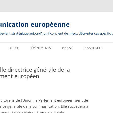
unication européenne
ient stratégique aujourd’hui, il convient de mieux décrypter ces spécificit
DÉBATS
ÉVÉNEMENTS
PRESSE
RESSOURCES
e directrice générale de la
ement européen
 citoyens de l’Union, le Parlement européen vient de
ice générale de la communication. Elle succèdera à
i, nommée secrétaire générale adjointe…