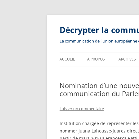
Aller
au
contenu
Décrypter la comm
La communication de l'Union européenne dev
ACCUEIL
À PROPOS
ARCHIVES
Nomination d’une nouvell
communication du Parl
Laisser un commentaire
Institution chargée de représenter les
nommer Juana Lahousse-Juarez directr
partir de mars 2010 à Francesca Ratt