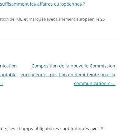
 suffisamment les affaires européennes ?
ion de l'UE
, et marquée avec
Parlement européen
, le
26
nication
Composition de la nouvelle Commission
ountable
européenne : position en demi-teinte pour la
il
communication ?
→
iée.
Les champs obligatoires sont indiqués avec
*