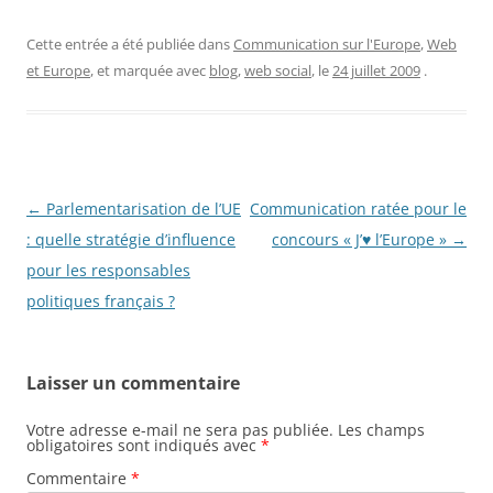
Cette entrée a été publiée dans
Communication sur l'Europe
,
Web
et Europe
, et marquée avec
blog
,
web social
, le
24 juillet 2009
.
Navigation
←
Parlementarisation de l’UE
Communication ratée pour le
des
: quelle stratégie d’influence
concours « J’♥ l’Europe »
→
articles
pour les responsables
politiques français ?
Laisser un commentaire
Votre adresse e-mail ne sera pas publiée.
Les champs
obligatoires sont indiqués avec
*
Commentaire
*