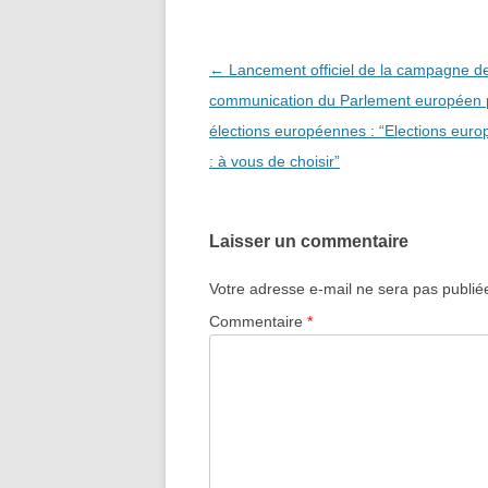
Navigation
←
Lancement officiel de la campagne d
des
communication du Parlement européen 
articles
élections européennes : “Elections eur
: à vous de choisir”
Laisser un commentaire
Votre adresse e-mail ne sera pas publié
Commentaire
*