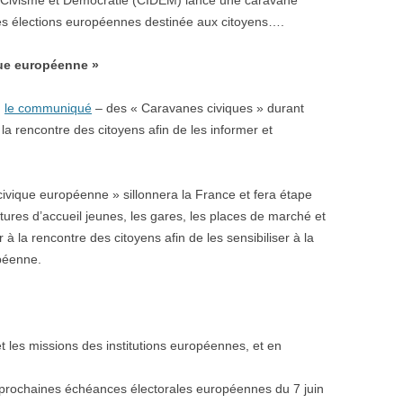
on Civisme et Démocratie (CIDEM) lance une caravane
 les élections européennes destinée aux citoyens….
que européenne »
n
le communiqué
– des « Caravanes civiques » durant
la rencontre des citoyens afin de les informer et
civique européenne » sillonnera la France et fera étape
uctures d’accueil jeunes, les gares, les places de marché et
r à la rencontre des citoyens afin de les sensibiliser à la
opéenne.
 et les missions des institutions européennes, et en
aux prochaines échéances électorales européennes du 7 juin