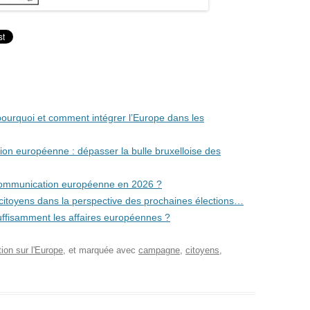
pourquoi et comment intégrer l’Europe dans les
on européenne : dépasser la bulle bruxelloise des
a communication européenne en 2026 ?
s citoyens dans la perspective des prochaines élections…
suffisamment les affaires européennes ?
on sur l'Europe
, et marquée avec
campagne
,
citoyens
,