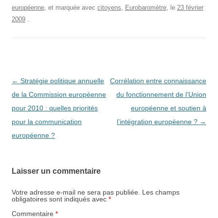
européenne
, et marquée avec
citoyens
,
Eurobaromètre
, le
23 février
2009
.
Navigation
←
Stratégie politique annuelle
Corrélation entre connaissance
des
de la Commission européenne
du fonctionnement de l’Union
articles
pour 2010 : quelles priorités
européenne et soutien à
pour la communication
l’intégration européenne ?
→
européenne ?
Laisser un commentaire
Votre adresse e-mail ne sera pas publiée.
Les champs
obligatoires sont indiqués avec
*
Commentaire
*