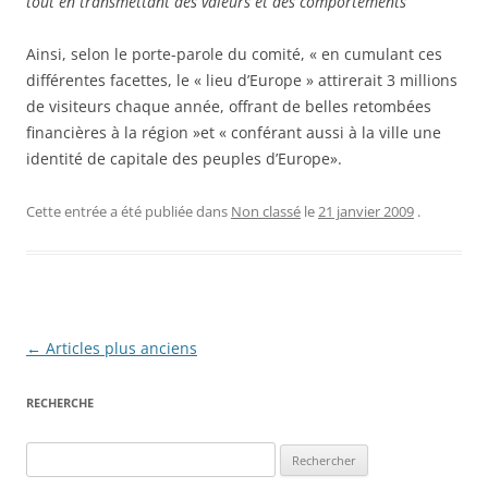
tout en transmettant des valeurs et des comportements
Ainsi, selon le porte-parole du comité, « en cumulant ces
différentes facettes, le « lieu d’Europe » attirerait 3 millions
de visiteurs chaque année, offrant de belles retombées
financières à la région »et « conférant aussi à la ville une
identité de capitale des peuples d’Europe».
Cette entrée a été publiée dans
Non classé
le
21 janvier 2009
.
Navigation
←
Articles plus anciens
des
RECHERCHE
articles
Rechercher :