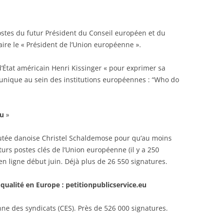
postes du futur Président du Conseil européen et du
ire le « Président de l’Union européenne ».
d’État américain Henri Kissinger « pour exprimer sa
ur unique au sein des institutions européennes : “Who do
eu
»
éputée danoise Christel Schaldemose pour qu’au moins
rs postes clés de l’Union européenne (il y a 250
n ligne début juin. Déjà plus de 26 550 signatures.
 qualité en Europe : petitionpublicservice.eu
e des syndicats (CES). Près de 526 000 signatures.