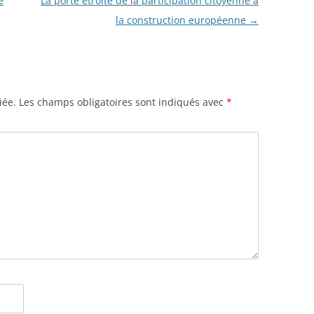
é
La porte étroite de la participation citoyenne à
la construction européenne
→
iée.
Les champs obligatoires sont indiqués avec
*