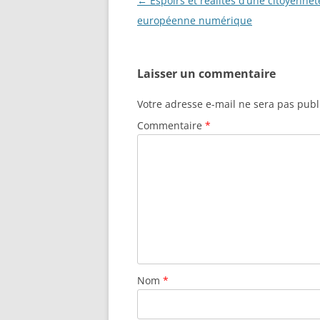
Navigation
←
Espoirs et réalités d’une citoyennet
des
européenne numérique
articles
Laisser un commentaire
Votre adresse e-mail ne sera pas publ
Commentaire
*
Nom
*