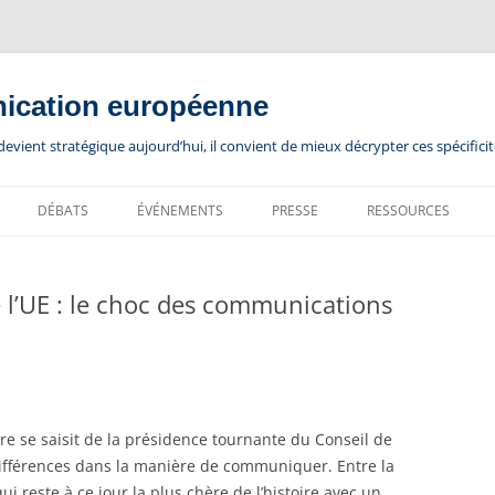
nication européenne
ient stratégique aujourd’hui, il convient de mieux décrypter ces spécificit
DÉBATS
ÉVÉNEMENTS
PRESSE
RESSOURCES
 l’UE : le choc des communications
e se saisit de la présidence tournante du Conseil de
 différences dans la manière de communiquer. Entre la
i reste à ce jour la plus chère de l’histoire avec un