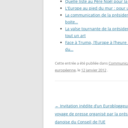
Quelle liste au Père Noël pour 
L'Europe au pied du mur : pour 
La communication de la présidenc
boite…
La valse tournante de la présid
tout un art
Face à Trump, l’Europe à l’heure 
du…
Cette entrée a été publiée dans
Communicat
européenne
, le
12 janvier 2012
.
←
Invitation inédite d’un Eurobloggeu
Navigation
voyage de presse organisé par la pré
des
danoise du Conseil de l’UE
articles