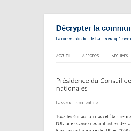
Aller
au
contenu
Décrypter la commu
La communication de l'Union européenne dev
ACCUEIL
À PROPOS
ARCHIVES
Présidence du Conseil de
nationales
Laisser un commentaire
Tous les 6 mois, un nouvel État-membr
l’UE, une occasion pour illustrer des
Présidence française de l’UE en 2008 qu