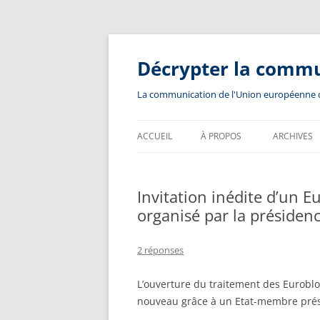
Aller
au
contenu
Décrypter la comm
La communication de l'Union européenne dev
ACCUEIL
À PROPOS
ARCHIVES
Invitation inédite d’un 
organisé par la présiden
2 réponses
L’ouverture du traitement des Eurobl
nouveau grâce à un Etat-membre prési