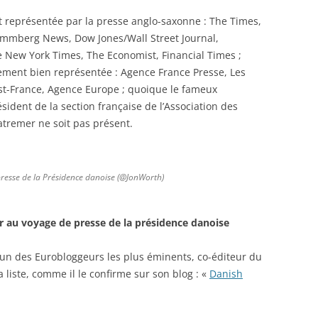
st représentée par la presse anglo-saxonne : The Times,
ommberg News, Dow Jones/Wall Street Journal,
e New York Times, The Economist, Financial Times ;
lement bien représentée : Agence France Presse, Les
st-France, Agence Europe ; quoique le fameux
sident de la section française de l’Association des
atremer ne soit pas présent.
 presse de la Présidence danoise (@JonWorth)
ur au voyage de presse de la présidence danoise
l’un des Eurobloggeurs les plus éminents, co-éditeur du
 liste, comme il le confirme sur son blog : «
Danish