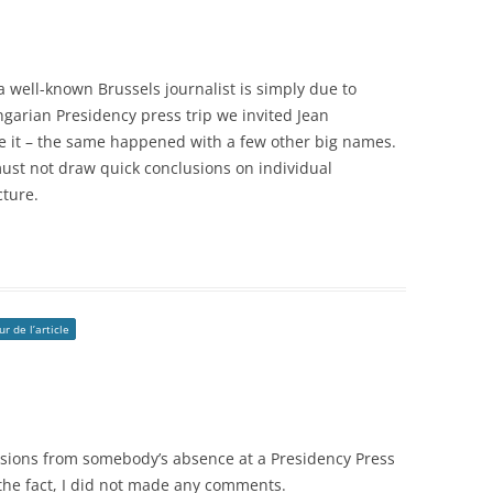
 well-known Brussels journalist is simply due to
ngarian Presidency press trip we invited Jean
e it – the same happened with a few other big names.
must not draw quick conclusions on individual
cture.
r de l’article
usions from somebody’s absence at a Presidency Press
 the fact, I did not made any comments.