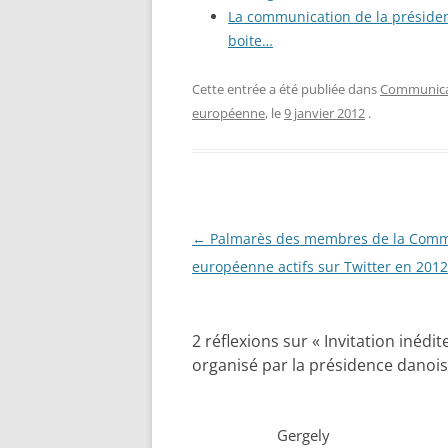
La communication de la présidenc
boite…
Cette entrée a été publiée dans
Communicat
européenne
, le
9 janvier 2012
.
Navigation
←
Palmarès des membres de la Comm
des
européenne actifs sur Twitter en 2012
articles
2 réflexions sur «
Invitation inédi
organisé par la présidence danois
Gergely