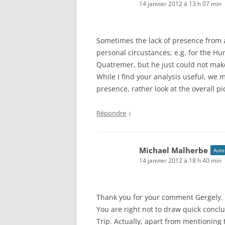
14 janvier 2012 à 13 h 07 min
Sometimes the lack of presence from a
personal circustances; e.g. for the Hu
Quatremer, but he just could not mak
While I find your analysis useful, we 
presence, rather look at the overall pi
↓
Répondre
Michael Malherbe
Auteu
14 janvier 2012 à 18 h 40 min
Thank you for your comment Gergely.
You are right not to draw quick concl
Trip. Actually, apart from mentioning