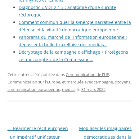
Diagnostic « VDL 2.1 » : anatomie d'une surdité
réciproque
Comment communiquer la synergie narrative entre la
défense et la vitalité démocratique européenne
Panorama du marché de l’information européenne :
dépasser la bulle bruxelloise des médias…
Décryptage de la campagne d’affichage « Protégeons
ce qui compte » de la Commission…
Cette entrée a été publiée dans
Communication de l'UE
,
Communication sur l'Europe
, et marquée avec
campagne
,
citoyens
,
communication européenne
,
médias
, le
31 mars 2025
.
Navigation
←
Réarmer le récit européen
Mobiliser les imaginaires
des
: un impératif unificateur
démocratiques dans la