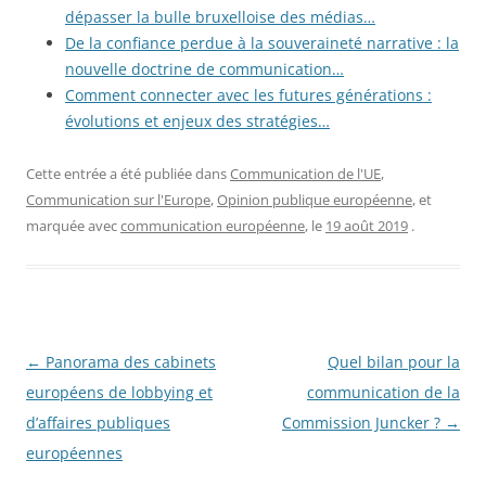
dépasser la bulle bruxelloise des médias…
De la confiance perdue à la souveraineté narrative : la
nouvelle doctrine de communication…
Comment connecter avec les futures générations :
évolutions et enjeux des stratégies…
Cette entrée a été publiée dans
Communication de l'UE
,
Communication sur l'Europe
,
Opinion publique européenne
, et
marquée avec
communication européenne
, le
19 août 2019
.
Navigation
←
Panorama des cabinets
Quel bilan pour la
des
européens de lobbying et
communication de la
articles
d’affaires publiques
Commission Juncker ?
→
européennes