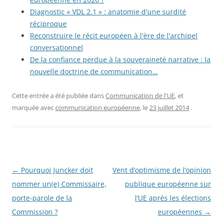
Diagnostic « VDL 2.1 » : anatomie d'une surdité
réciproque
Reconstruire le récit européen à l'ère de l'archipel
conversationnel
De la confiance perdue à la souveraineté narrative : la
nouvelle doctrine de communication…
Cette entrée a été publiée dans
Communication de l'UE
, et
marquée avec
communication européenne
, le
23 juillet 2014
.
Navigation
←
Pourquoi Juncker doit
Vent d’optimisme de l’opinion
des
nommer un(e) Commissaire,
publique européenne sur
articles
porte-parole de la
l’UE après les élections
Commission ?
européennes
→