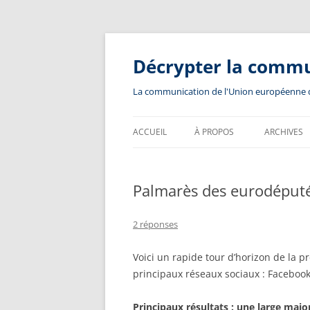
Aller
au
contenu
Décrypter la comm
La communication de l'Union européenne dev
ACCUEIL
À PROPOS
ARCHIVES
Palmarès des eurodéputés
2 réponses
Voici un rapide tour d’horizon de la 
principaux réseaux sociaux : Facebook
Principaux résultats : une large majo