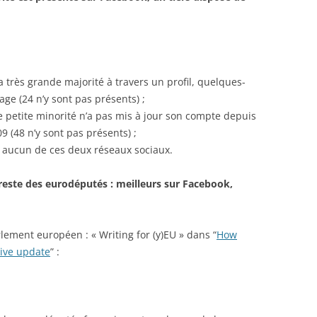
a très grande majorité à travers un profil, quelques-
ge (24 n’y sont pas présents) ;
ne petite minorité n’a pas mis à jour son compte depuis
9 (48 n’y sont pas présents) ;
r aucun de ces deux réseaux sociaux.
reste des eurodéputés : meilleurs sur Facebook,
rlement européen : « Writing for (y)EU » dans “
How
ive update
” :