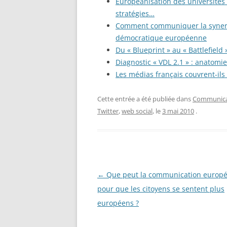
Européanisation des universités 
stratégies…
Comment communiquer la synergie
démocratique européenne
Du « Blueprint » au « Battlefiel
Diagnostic « VDL 2.1 » : anatomi
Les médias français couvrent-ils
Cette entrée a été publiée dans
Communicat
Twitter
,
web social
, le
3 mai 2010
.
Navigation
←
Que peut la communication europ
des
pour que les citoyens se sentent plus
articles
européens ?