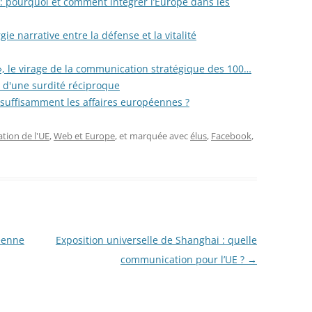
: pourquoi et comment intégrer l’Europe dans les
 narrative entre la défense et la vitalité
d », le virage de la communication stratégique des 100…
e d'une surdité réciproque
 suffisamment les affaires européennes ?
ion de l'UE
,
Web et Europe
, et marquée avec
élus
,
Facebook
,
éenne
Exposition universelle de Shanghai : quelle
communication pour l’UE ?
→