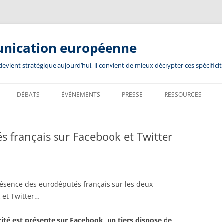
unication européenne
ient stratégique aujourd’hui, il convient de mieux décrypter ces spécificit
DÉBATS
ÉVÉNEMENTS
PRESSE
RESSOURCES
 français sur Facebook et Twitter
présence des eurodéputés français sur les deux
 et Twitter…
rité est présente sur Facebook, un tiers dispose de