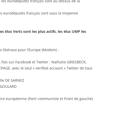
: les eurodéputés français sont au dessus de la
 les eurodéputés français sont sous la moyenne
s élus Verts sont les plus actifs, les élus UMP les
s libéraux pour l’Europe (Modem) :
 fois sur Facebook et Twitter : Nathalie GRIESBECK,
GE, avec le seul « verified account » Twitter de tous
elle DE SARNEZ
e GOULARD
ire européenne (Parti communiste et Front de gauche)