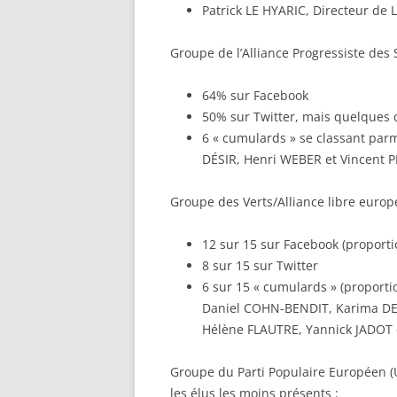
Patrick LE HYARIC, Directeur de 
Groupe de l’Alliance Progressiste des S
64% sur Facebook
50% sur Twitter, mais quelques
6 « cumulards » se classant pa
DÉSIR, Henri WEBER et Vincent 
Groupe des Verts/Alliance libre europée
12 sur 15 sur Facebook (proport
8 sur 15 sur Twitter
6 sur 15 « cumulards » (proport
Daniel COHN-BENDIT, Karima DELL
Hélène FLAUTRE, Yannick JADOT 
Groupe du Parti Populaire Européen (
les élus les moins présents :