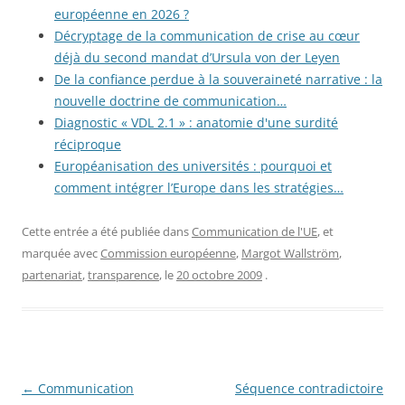
européenne en 2026 ?
Décryptage de la communication de crise au cœur
déjà du second mandat d’Ursula von der Leyen
De la confiance perdue à la souveraineté narrative : la
nouvelle doctrine de communication…
Diagnostic « VDL 2.1 » : anatomie d'une surdité
réciproque
Européanisation des universités : pourquoi et
comment intégrer l’Europe dans les stratégies…
Cette entrée a été publiée dans
Communication de l'UE
, et
marquée avec
Commission européenne
,
Margot Wallström
,
partenariat
,
transparence
, le
20 octobre 2009
.
Navigation
←
Communication
Séquence contradictoire