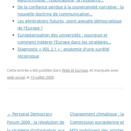
De la confiance perdue à la souveraineté narrative : la
nouvelle doctrine de communication…
Les générations futures, point aveugle démocratique
de l'Europe ?
Européanisation des universités : pourquoi et
comment intégrer l’Europe dans les stratégies…
Diagnostic « VDL 2.1 » : anatomie d'une surdité
réciproque
Cette entrée a été publiée dans
Web et Europe
, et marquée avec
web social
, le
15 juillet 2009
.
Navigation
←
Personal Democracy
Changement climatique : la
des
Forum 2009 : la révolution de
Commission européenne et
articles
la stratégie d’information aux
MTV mobilisent des artistes