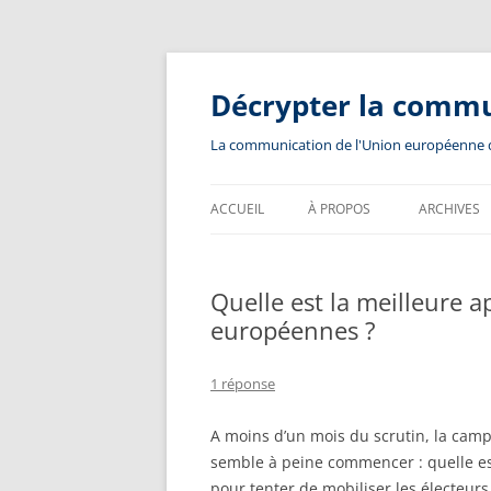
Aller
au
contenu
Décrypter la comm
La communication de l'Union européenne dev
ACCUEIL
À PROPOS
ARCHIVES
Quelle est la meilleure a
européennes ?
1 réponse
A moins d’un mois du scrutin, la cam
semble à peine commencer : quelle e
pour tenter de mobiliser les électeurs