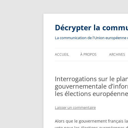
Aller
au
contenu
Décrypter la comm
La communication de l'Union européenne dev
ACCUEIL
À PROPOS
ARCHIVES
Interrogations sur le pl
gouvernementale d’inform
les élections européenn
Laisser un commentaire
Alors que le gouvernement français la
vote pour les élections européennes d