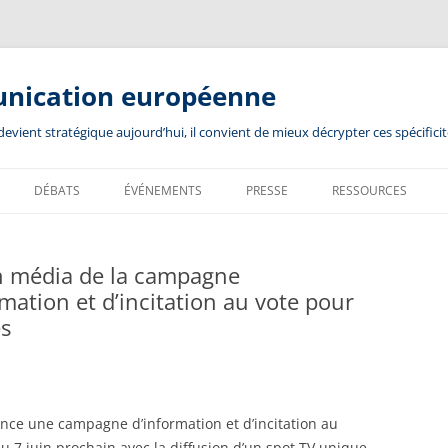
unication européenne
ient stratégique aujourd’hui, il convient de mieux décrypter ces spécificit
DÉBATS
ÉVÉNEMENTS
PRESSE
RESSOURCES
an média de la campagne
ation et d’incitation au vote pour
es
nce une campagne d’information et d’incitation au
u 7 juin prochain avec la diffusion d’un spot TV unique