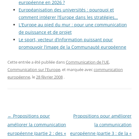
européenne en 2026 ?
Européanisation des universités : pourquoi et
comment intégrer l’Europe dans les stratégies…
L'Europe au pied du mur : pour une communication
de puissance et de projet
Le sport, vecteur d’information puissant pour
promouvoir l’image de la Communauté européenne
Cette entrée a été publiée dans
Communication de l'UE
,
Communication sur l'Europe
, et marquée avec
communication
européenne
, le
28 février 2008
.
Navigation
←
Propositions pour
Propositions pour améliorer
des
améliorer la communication
la communication
articles
européenne (partie 2 : des «
européenne (partie 3 : de la «